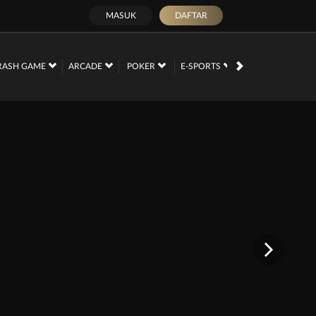
MASUK
DAFTAR
PROMOSI
RASH GAME
ARCADE
POKER
E-SPORTS