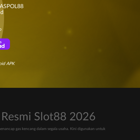
 GASPOL88
id
p
oid APK
 Resmi Slot88 2026
 menancap gas kencang dalam segala usaha. Kini digunakan untuk