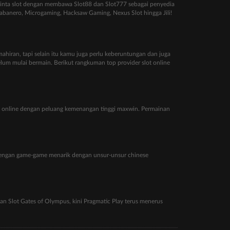
ecinta slot dengan membawa Slot88 dan Slot777 sebagai penyedia
y, Habanero, Microgaming, Hacksaw Gaming, Nexus Slot hingga Jili!
iran, tapi selain itu kamu juga perlu keberuntungan dan juga
lum mulai bermain. Berikut rangkuman top provider slot online
lot online dengan peluang kemenangan tinggi maxwin. Permainan
l dengan game-game menarik dengan unsur-unsur chinese
an Slot Gates of Olympus, kini Pragmatic Play terus menerus