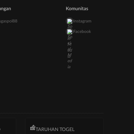
ungan
Komunitas
sgaspol88
Instagram
Facebook
O
TARUHAN TOGEL