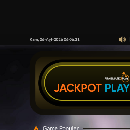
Kam, 06-Agt-2026 06.06.31
2026 dari 03.30.00 sampai 08.30.00. Selama waktu ini, Nex4D permainan tidak akan
JACKPOT
PLAY
Game Populer