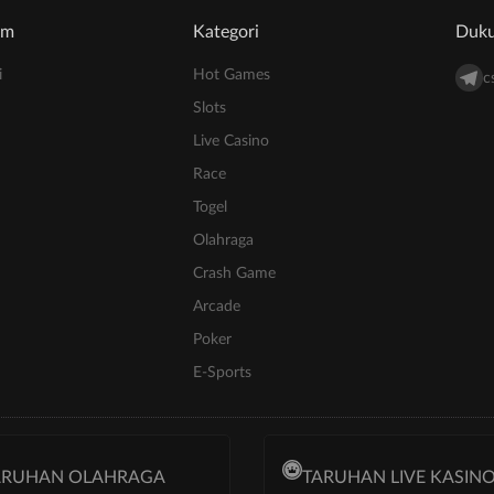
rm
Kategori
Duk
i
Hot Games
c
Slots
Live Casino
Race
Togel
Olahraga
Crash Game
Arcade
Poker
E-Sports
ARUHAN OLAHRAGA
TARUHAN LIVE KASIN