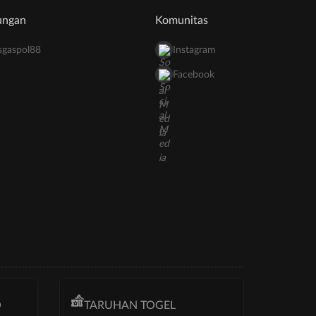
ungan
Komunitas
sgaspol88
Instagram
Facebook
O
TARUHAN TOGEL