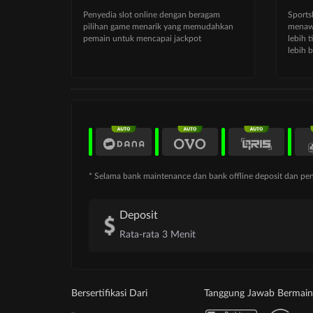
Penyedia slot online dengan beragam
Sports
pilihan game menarik yang memudahkan
menawa
pemain untuk mencapai jackpot
lebih 
lebih 
* Selama bank maintenance dan bank offline deposit dan pen
Deposit
Rata-rata 3 Menit
Bersertifikasi Dari
Tanggung Jawab Bermain