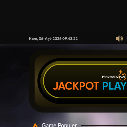
Kam, 06-Agt-2026 09.43.22
rts pada 30-Jun-2026 dari 15.00.00 sampai 30-Sep-2026 15.00.00. Selama waktu ini,
JACKPOT
PLAY
Game Populer