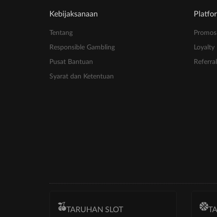
Kebijaksanaan
Platfo
Tentang
Promos
Responsible Gambling
Loyalty
Pusat Bantuan
Referral
Syarat dan Ketentuan
TARUHAN SLOT
T