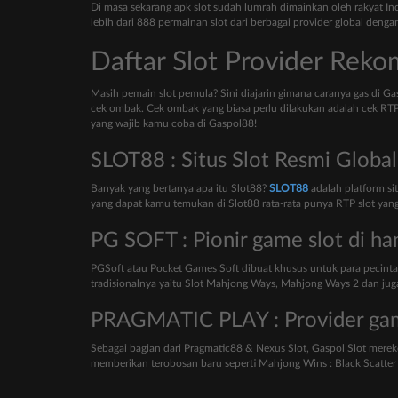
Di masa sekarang apk slot sudah lumrah dimainkan oleh rakyat I
lebih dari 888 permainan slot dari berbagai provider global dengan
Daftar Slot Provider Rek
Masih pemain slot pemula? Sini diajarin gimana caranya gas di 
cek ombak. Cek ombak yang biasa perlu dilakukan adalah cek RTP 
yang wajib kamu coba di Gaspol88!
SLOT88 : Situs Slot Resmi Global
Banyak yang bertanya apa itu Slot88?
SLOT88
adalah platform si
yang dapat kamu temukan di Slot88 rata-rata punya RTP slot yang
PG SOFT : Pionir game slot di h
PGSoft atau Pocket Games Soft dibuat khusus untuk para pecinta 
tradisionalnya yaitu Slot Mahjong Ways, Mahjong Ways 2 dan jug
PRAGMATIC PLAY : Provider game
Sebagai bagian dari Pragmatic88 & Nexus Slot, Gaspol Slot merek
memberikan terobosan baru seperti Mahjong Wins : Black Scatter 