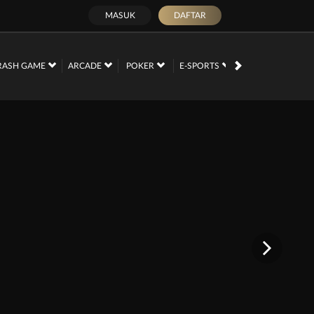
MASUK
DAFTAR
PROMOSI
RASH GAME
ARCADE
POKER
E-SPORTS