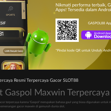
Nikmati performa terbaik,
Apps! Tersedia dalam Andro
GASPOL88 Ap
*Pindai kode QR untuk Unduh
Andr
percaya Resmi Terpercaya Gacor SLOT88
t Gaspol Maxwin Terpercaya
t gacor terpercaya karena 'Gaspol' merupakan bahasa gaul yang biasa digunakan untuk
kemenangan gacor maxwin di gemuruh dunia slot.