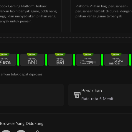
book Gaming Platform Terbaik
Platform Pilihan bagi perusahaan-
rkan lebih banyak game, odds yang
perusahaan terbaik di dunia, dengan
tinggi, dan menyediakan pilihan yang
pilihan variasi game terbanyak
banyak untuk pemain.
arikan tidak dapat diproses
Penarikan
Rata-rata 5 Menit
Browser Yang Didukung