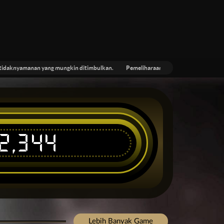
nyamanan yang mungkin ditimbulkan.
Pemeliharaan Terjadwal: MarbleX pada 31-Ju
72,344
Lebih Banyak Game