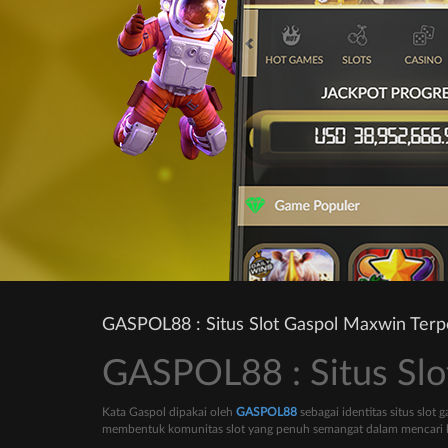
GASPOL88 : Situs Slot Gaspol Maxwin Ter
GASPOL88 : Situs Slo
Kata Gaspol dipakai oleh
GASPOL88
sebagai identitas situs slo
membentuk komunitas slot yang penuh semangat dalam mencari 