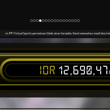
 PP Virtual Sports permainan tidak akan tersedia. Kami memohon maaf atas ketidak
IDR
12,690,4