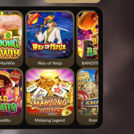
 MaxWin
Way of Ninja
BANDITO RETURNS
andito
Mahjong Legend
Roma Legacy