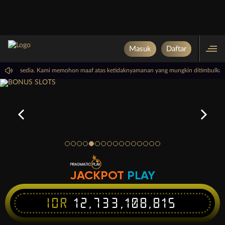
Masuk
Daftar
 akan tersedia. Kami memohon maaf atas ketidaknyamanan yang mungkin ditimbulkan
JACKPOT
PLAY
IDR
12,733,108,815