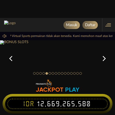
Masuk
Daftar
u ini, PP Virtual Sports permainan tidak akan tersedia. Kami memohon maaf atas ke
JACKPOT
PLAY
IDR
12,669,265,580